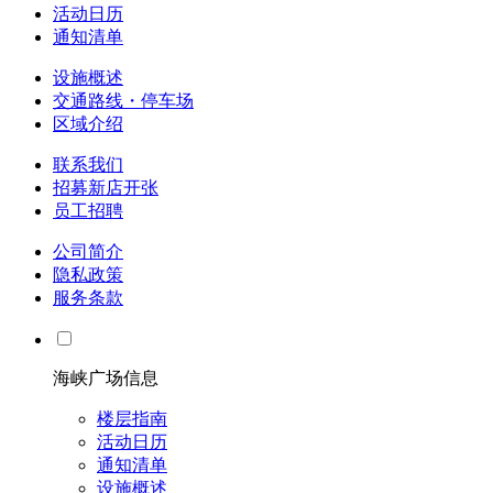
活动日历
通知清单
设施概述
交通路线・停车场
区域介绍
联系我们
招募新店开张
员工招聘
公司简介
隐私政策
服务条款
海峡广场信息
楼层指南
活动日历
通知清单
设施概述