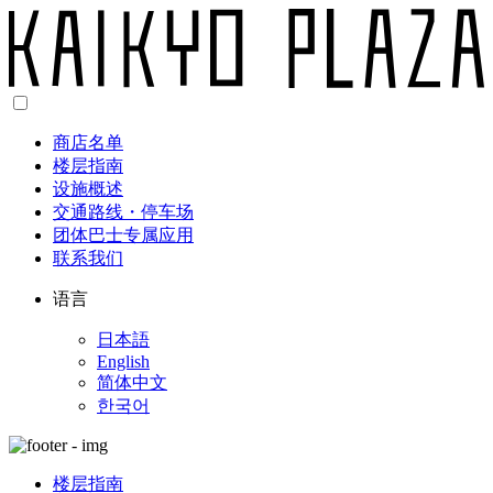
商店名单
楼层指南
设施概述
交通路线・停车场
团体巴士专属应用
联系我们
语言
日本語
English
简体中文
한국어
楼层指南