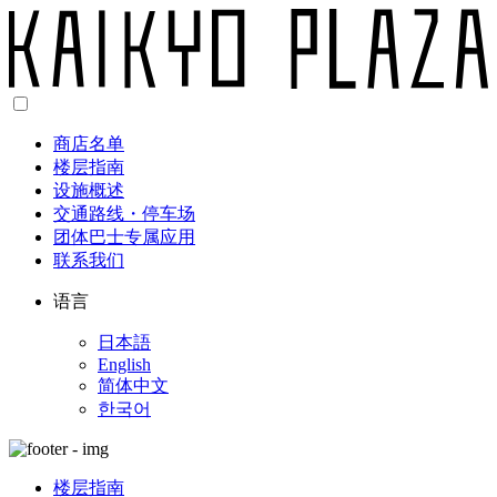
商店名单
楼层指南
设施概述
交通路线・停车场
团体巴士专属应用
联系我们
语言
日本語
English
简体中文
한국어
楼层指南