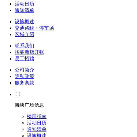
活动日历
通知清单
设施概述
交通路线・停车场
区域介绍
联系我们
招募新店开张
员工招聘
公司简介
隐私政策
服务条款
海峡广场信息
楼层指南
活动日历
通知清单
设施概述