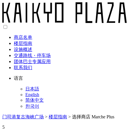
商店名单
楼层指南
设施概述
交通路线・停车场
团体巴士专属应用
联系我们
语言
日本語
English
简体中文
한국어
门司港复古海峡广场
>
楼层指南
>
选择商店 Marche Plus
5