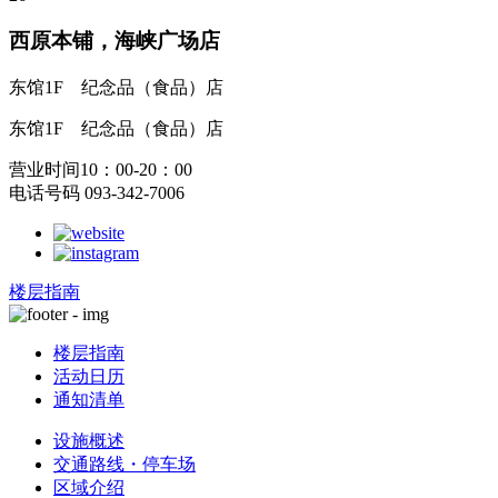
西原本铺，海峡广场店
东馆1F
纪念品（食品）店
东馆1F
纪念品（食品）店
营业时间10：00-20：00
电话号码 093-342-7006
楼层指南
楼层指南
活动日历
通知清单
设施概述
交通路线・停车场
区域介绍