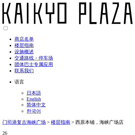
商店名单
楼层指南
设施概述
交通路线・停车场
团体巴士专属应用
联系我们
语言
日本語
English
简体中文
한국어
门司港复古海峡广场
>
楼层指南
>
西原本铺，海峡广场店
26