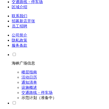
交通路线・停车场
区域介绍
联系我们
招募新店开张
员工招聘
公司简介
隐私政策
服务条款
海峡广场信息
楼层指南
活动日历
通知清单
设施概述
交通路线・停车场
示范计划（准备中）