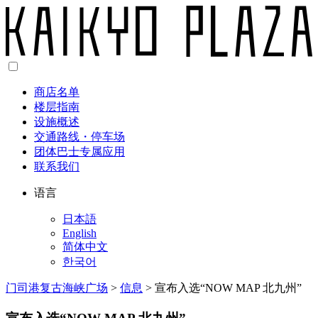
商店名单
楼层指南
设施概述
交通路线・停车场
团体巴士专属应用
联系我们
语言
日本語
English
简体中文
한국어
门司港复古海峡广场
>
信息
>
宣布入选“NOW MAP 北九州”