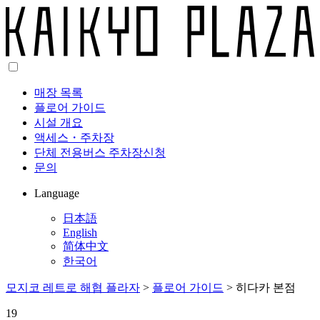
매장 목록
플로어 가이드
시설 개요
액세스・주차장
단체 전용버스 주차장신청
문의
Language
日本語
English
简体中文
한국어
모지코 레트로 해협 플라자
>
플로어 가이드
>
히다카 본점
19