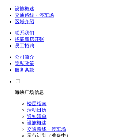
设施概述
交通路线・停车场
区域介绍
联系我们
招募新店开张
员工招聘
公司简介
隐私政策
服务条款
海峡广场信息
楼层指南
活动日历
通知清单
设施概述
交通路线・停车场
示范计划（准备中）