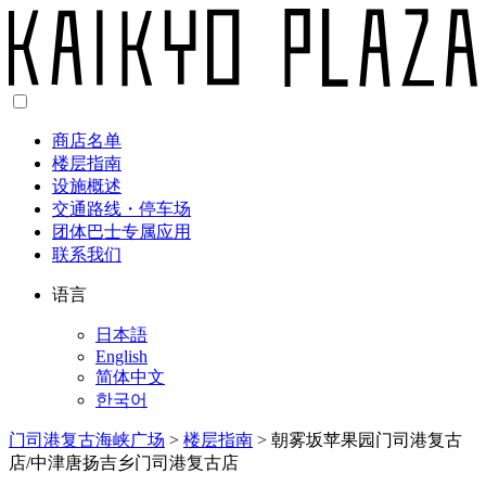
商店名单
楼层指南
设施概述
交通路线・停车场
团体巴士专属应用
联系我们
语言
日本語
English
简体中文
한국어
门司港复古海峡广场
>
楼层指南
>
朝雾坂苹果园门司港复古
店/中津唐扬吉乡门司港复古店